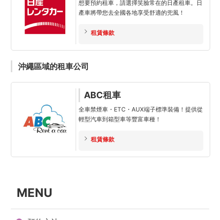
想要預約租車，請選擇笑臉常在的日產租車。日
產車將帶您去全國各地享受舒適的兜風！
租賃條款
沖繩區域的租車公司
ABC租車
全車禁煙車・ETC・AUX端子標準裝備！提供從
輕型汽車到箱型車等豐富車種！
租賃條款
MENU