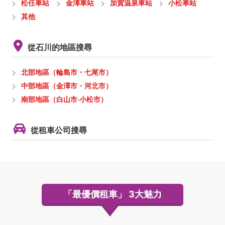
松任車站
金澤車站
加賀温泉車站
小松車站
其他
從石川的地區搜尋
北部地區（輪島市・七尾市）
中部地區（金澤市・河北市）
南部地區（白山市·小松市）
從租車公司搜尋
「最優價租車」
3大魅力