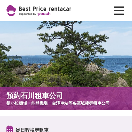
預約石川租車公司
從小松機場・能登機場・金澤車站等各區域搜尋租車公司
從日程搜尋租車