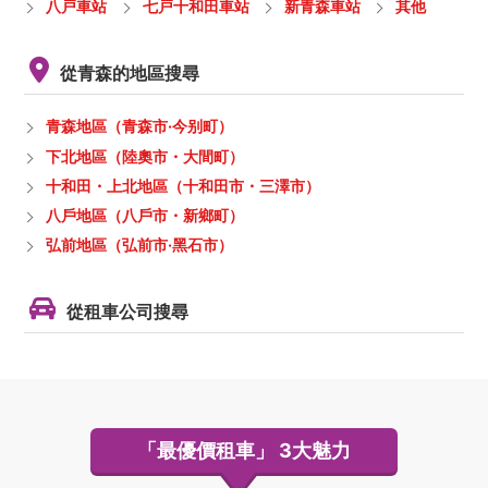
八戸車站
七戸十和田車站
新青森車站
其他
從青森的地區搜尋
青森地區（青森市·今别町）
下北地區（陸奧市・大間町）
十和田・上北地區（十和田市・三澤市）
八戶地區（八戶市・新鄉町）
弘前地區（弘前市·黑石市）
從租車公司搜尋
「最優價租車」
3大魅力