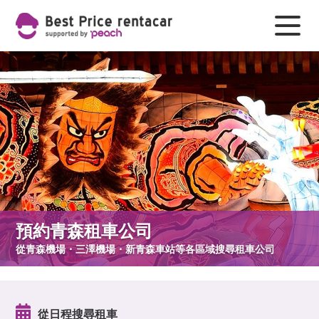
預約青森租車公司
從青森機場・三澤機場・新青森車站等各區域搜尋租車公司
從日程搜尋租車