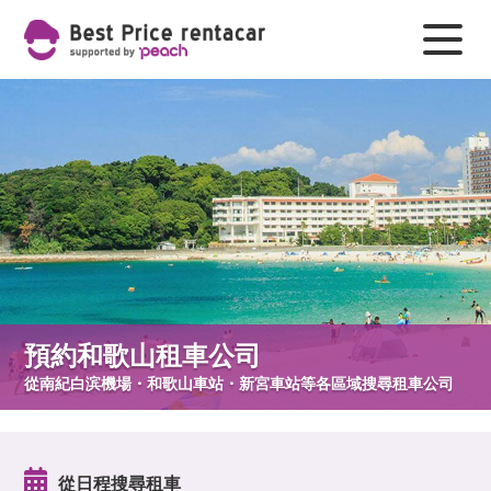
預約和歌山租車公司
從南紀白滨機場・和歌山車站・新宮車站等各區域搜尋租車公司
從日程搜尋租車