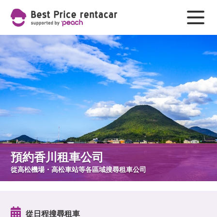
預約香川租車公司
從高松機場・高松車站等各區域搜尋租車公司
從日程搜尋租車