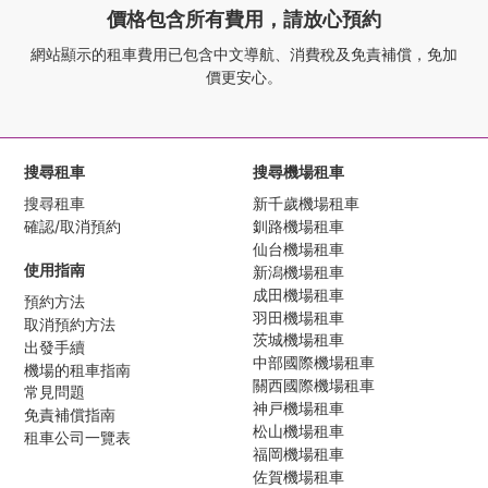
價格包含所有費用，請放心預約
網站顯示的租車費用已包含中文導航、
消費稅及免責補償，免加
價更安心。
搜尋租車
搜尋機場租車
搜尋租車
新千歲機場租車
確認/取消預約
釧路機場租車
仙台機場租車
使用指南
新潟機場租車
成田機場租車
預約方法
羽田機場租車
取消預約方法
茨城機場租車
出發手續
中部國際機場租車
機場的租車指南
關西國際機場租車
常見問題
神戸機場租車
免責補償指南
松山機場租車
租車公司一覽表
福岡機場租車
佐賀機場租車