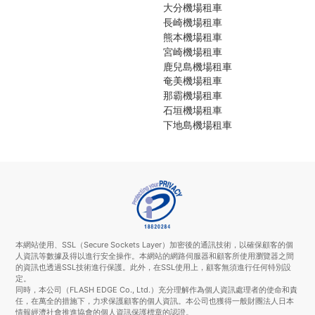
大分機場租車
長崎機場租車
熊本機場租車
宮崎機場租車
鹿兒島機場租車
奄美機場租車
那霸機場租車
石垣機場租車
下地島機場租車
本網站使用、SSL（Secure Sockets Layer）加密後的通訊技術，以確保顧客的個
人資訊等數據及得以進行安全操作。本網站的網路伺服器和顧客所使用瀏覽器之間
的資訊也透過SSL技術進行保護。此外，在SSL使用上，顧客無須進行任何特別設
定。
同時，本公司（FLASH EDGE Co., Ltd.）充分理解作為個人資訊處理者的使命和責
任，在萬全的措施下，力求保護顧客的個人資訊。本公司也獲得一般財團法人日本
情報經濟社會推進協會的個人資訊保護標章的認證。