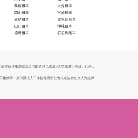
島根租車
大分租車
岡山租車
宮崎租車
廣島租車
鹿兒島租車
山口租車
沖繩租車
德島租車
石垣島租車
伺服器和顧客所使用瀏覽器之間的資訊也透過SSL技術進行保護。此外，
。本公司也獲得一般財團法人日本情報經濟社會推進協會的個人資訊保