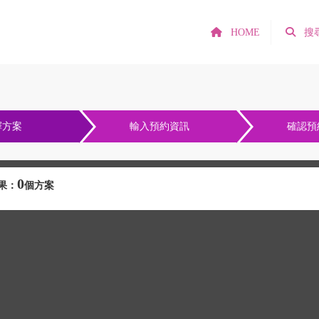
HOME
搜
擇方案
輸入預約資訊
確認預
0
果：
個方案