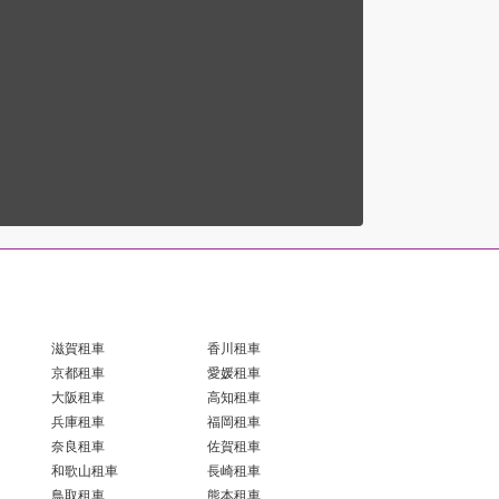
滋賀租車
香川租車
京都租車
愛媛租車
大阪租車
高知租車
兵庫租車
福岡租車
奈良租車
佐賀租車
和歌山租車
長崎租車
鳥取租車
熊本租車