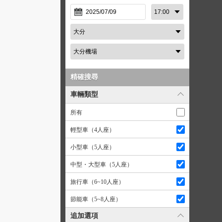
精確搜尋
車輛類型
所有
輕型車（4人座）
小型車（5人座）
中型・大型車（5人座）
旅行車（6~10人座）
節能車（5~8人座）
追加選項