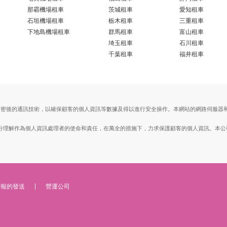
那霸機場租車
茨城租車
愛知租車
石垣機場租車
栃木租車
三重租車
下地島機場租車
群馬租車
富山租車
埼玉租車
石川租車
千葉租車
福井租車
ts Layer）加密後的通訊技術，以確保顧客的個人資訊等數據及得以進行安全操作。本網站的網路
。
, Ltd.）充分理解作為個人資訊處理者的使命和責任，在萬全的措施下，力求保護顧客的個人資訊
子報的發送
營運公司