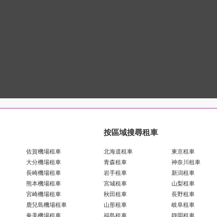
按區域搜尋租車
佐賀機場租車
北海道租車
東京租車
大分機場租車
青森租車
神奈川租車
長崎機場租車
岩手租車
新潟租車
熊本機場租車
宮城租車
山梨租車
宮崎機場租車
秋田租車
長野租車
鹿兒島機場租車
山形租車
岐阜租車
奄美機場租車
福島租車
靜岡租車