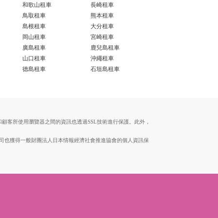
和歌山租車
長崎租車
鳥取租車
熊本租車
島根租車
大分租車
岡山租車
宮崎租車
廣島租車
鹿兒島租車
山口租車
沖繩租車
德島租車
石垣島租車
伺服器和顧客所使用瀏覽器之間的資訊也透過SSL技術進行保護。此外，
。本公司也獲得一般財團法人日本情報經濟社會推進協會的個人資訊保