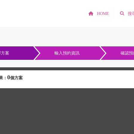
HOME
搜
擇方案
輸入預約資訊
確認預
0
果：
個方案