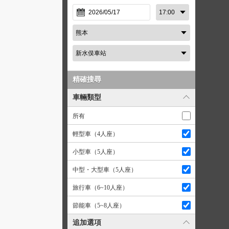
精確搜尋
車輛類型
所有
輕型車（4人座）
小型車（5人座）
中型・大型車（5人座）
旅行車（6~10人座）
節能車（5~8人座）
追加選項