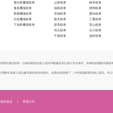
鹿兒島機場租車
山形租車
岐阜租車
奄美機場租車
福島租車
靜岡租車
那霸機場租車
茨城租車
愛知租車
石垣機場租車
栃木租車
三重租車
下地島機場租車
群馬租車
富山租車
埼玉租車
石川租車
千葉租車
福井租車
ts Layer）加密後的通訊技術，以確保顧客的個人資訊等數據及得以進行安全操作。本網站的網路
。
, Ltd.）充分理解作為個人資訊處理者的使命和責任，在萬全的措施下，力求保護顧客的個人資訊
子報的發送
營運公司