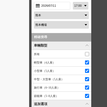
精確搜尋
車輛類型
所有
輕型車（4人座）
小型車（5人座）
中型・大型車（5人座）
旅行車（6~10人座）
節能車（5~8人座）
追加選項