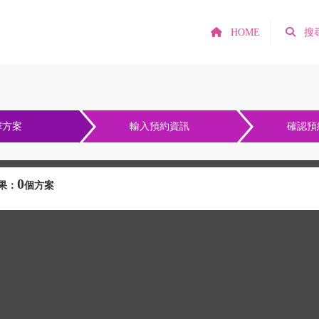
HOME
搜
擇方案
輸入預約資訊
確認預
0
果：
個方案