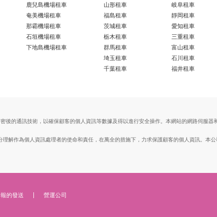
鹿兒島機場租車
山形租車
岐阜租車
奄美機場租車
福島租車
靜岡租車
那霸機場租車
茨城租車
愛知租車
石垣機場租車
栃木租車
三重租車
下地島機場租車
群馬租車
富山租車
埼玉租車
石川租車
千葉租車
福井租車
ts Layer）加密後的通訊技術，以確保顧客的個人資訊等數據及得以進行安全操作。本網站的網路
。
, Ltd.）充分理解作為個人資訊處理者的使命和責任，在萬全的措施下，力求保護顧客的個人資訊
子報的發送
營運公司