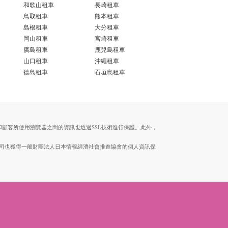
和歌山租車
長崎租車
鳥取租車
熊本租車
島根租車
大分租車
岡山租車
宮崎租車
廣島租車
鹿兒島租車
山口租車
沖繩租車
德島租車
石垣島租車
伺服器和顧客所使用瀏覽器之間的資訊也透過SSL技術進行保護。此外，
。本公司也獲得一般財團法人日本情報經濟社會推進協會的個人資訊保