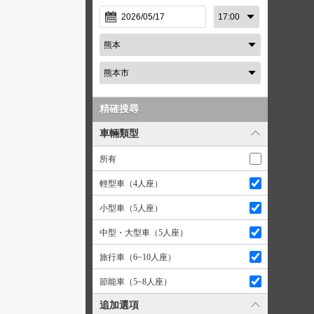
精確搜尋
車輛類型
所有
輕型車（4人座）
小型車（5人座）
中型・大型車（5人座）
旅行車（6~10人座）
節能車（5~8人座）
追加選項