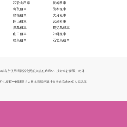
和歌山租車
長崎租車
鳥取租車
熊本租車
島根租車
大分租車
岡山租車
宮崎租車
廣島租車
鹿兒島租車
山口租車
沖繩租車
德島租車
石垣島租車
伺服器和顧客所使用瀏覽器之間的資訊也透過SSL技術進行保護。此外，
。本公司也獲得一般財團法人日本情報經濟社會推進協會的個人資訊保