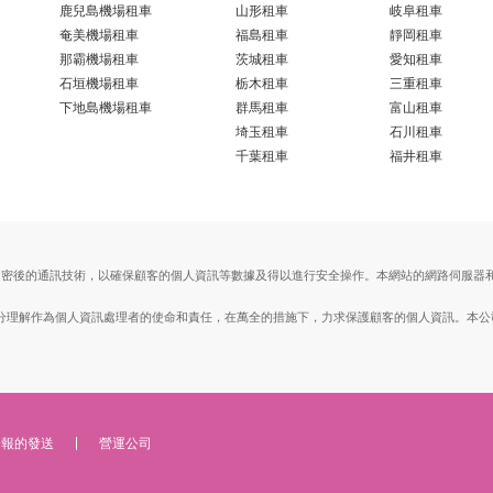
鹿兒島機場租車
山形租車
岐阜租車
奄美機場租車
福島租車
靜岡租車
那霸機場租車
茨城租車
愛知租車
石垣機場租車
栃木租車
三重租車
下地島機場租車
群馬租車
富山租車
埼玉租車
石川租車
千葉租車
福井租車
ts Layer）加密後的通訊技術，以確保顧客的個人資訊等數據及得以進行安全操作。本網站的網路
。
, Ltd.）充分理解作為個人資訊處理者的使命和責任，在萬全的措施下，力求保護顧客的個人資訊
子報的發送
營運公司