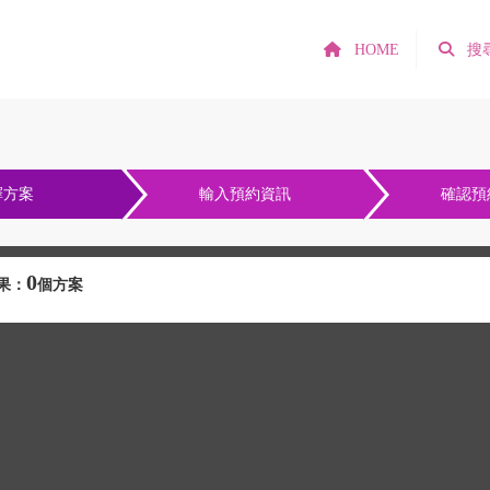
HOME
搜
擇方案
輸入預約資訊
確認預
0
果：
個方案