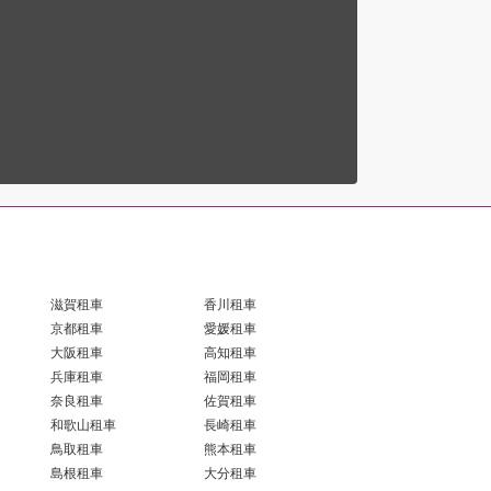
滋賀租車
香川租車
京都租車
愛媛租車
大阪租車
高知租車
兵庫租車
福岡租車
奈良租車
佐賀租車
和歌山租車
長崎租車
鳥取租車
熊本租車
島根租車
大分租車