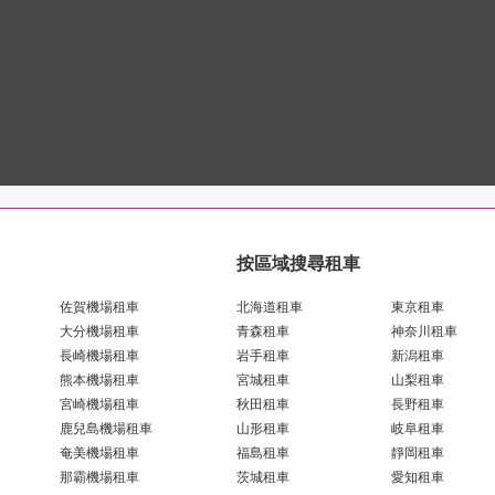
按區域搜尋租車
佐賀機場租車
北海道租車
東京租車
大分機場租車
青森租車
神奈川租車
長崎機場租車
岩手租車
新潟租車
熊本機場租車
宮城租車
山梨租車
宮崎機場租車
秋田租車
長野租車
鹿兒島機場租車
山形租車
岐阜租車
奄美機場租車
福島租車
靜岡租車
那霸機場租車
茨城租車
愛知租車