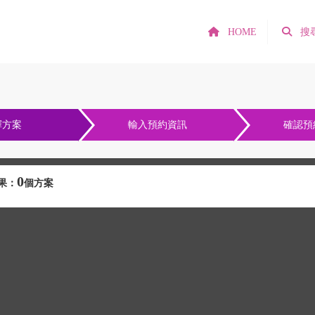
HOME
搜
擇方案
輸入預約資訊
確認預
0
果：
個方案