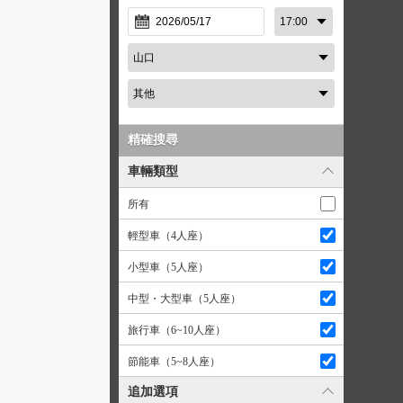
精確搜尋
車輛類型
所有
輕型車（4人座）
小型車（5人座）
中型・大型車（5人座）
旅行車（6~10人座）
節能車（5~8人座）
追加選項