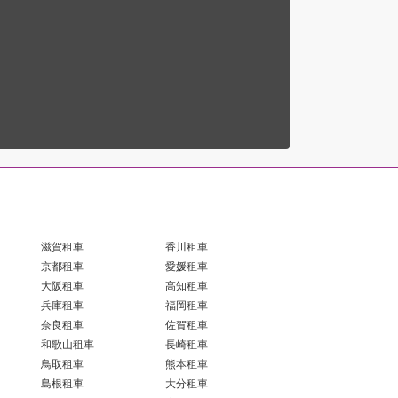
滋賀租車
香川租車
京都租車
愛媛租車
大阪租車
高知租車
兵庫租車
福岡租車
奈良租車
佐賀租車
和歌山租車
長崎租車
鳥取租車
熊本租車
島根租車
大分租車