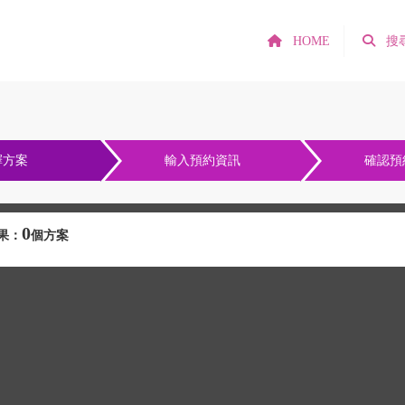
HOME
搜
擇方案
輸入預約資訊
確認預
0
果：
個方案