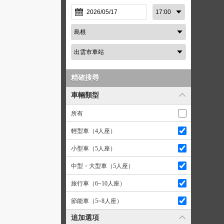
精確搜尋
車輛類型
所有
輕型車（4人座）
小型車（5人座）
中型・大型車（5人座）
旅行車（6~10人座）
節能車（5~8人座）
追加選項