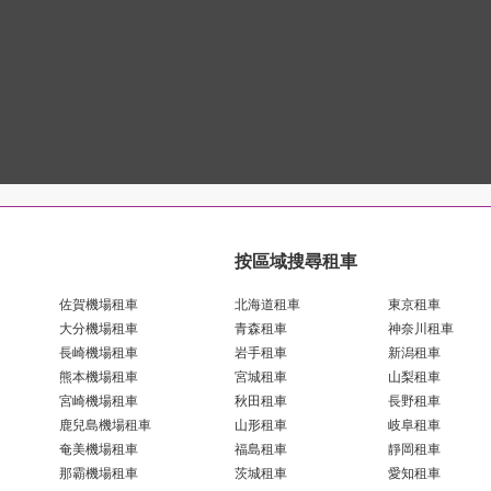
按區域搜尋租車
佐賀機場租車
北海道租車
東京租車
大分機場租車
青森租車
神奈川租車
長崎機場租車
岩手租車
新潟租車
熊本機場租車
宮城租車
山梨租車
宮崎機場租車
秋田租車
長野租車
鹿兒島機場租車
山形租車
岐阜租車
奄美機場租車
福島租車
靜岡租車
那霸機場租車
茨城租車
愛知租車