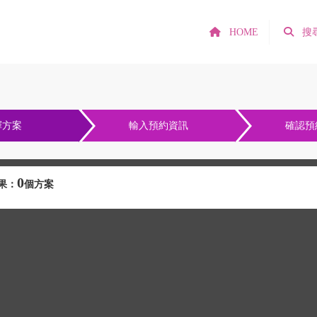
HOME
搜
擇方案
輸入預約資訊
確認預
0
果：
個方案