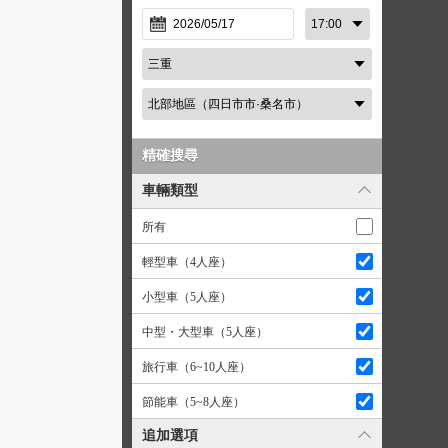
精確搜尋
車輛類型
所有
輕型車（4人座）
小型車（5人座）
中型・大型車（5人座）
旅行車（6~10人座）
節能車（5~8人座）
追加選項