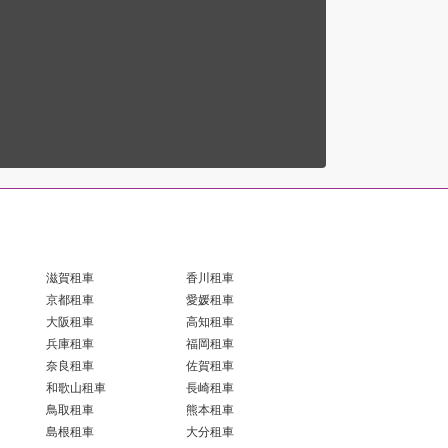
滋賀租車
香川租車
京都租車
愛媛租車
大阪租車
高知租車
兵庫租車
福岡租車
奈良租車
佐賀租車
和歌山租車
長崎租車
鳥取租車
熊本租車
島根租車
大分租車