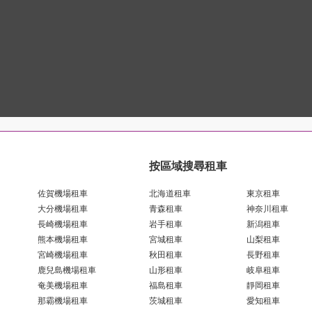
按區域搜尋租車
佐賀機場租車
北海道租車
東京租車
大分機場租車
青森租車
神奈川租車
長崎機場租車
岩手租車
新潟租車
熊本機場租車
宮城租車
山梨租車
宮崎機場租車
秋田租車
長野租車
鹿兒島機場租車
山形租車
岐阜租車
奄美機場租車
福島租車
靜岡租車
那霸機場租車
茨城租車
愛知租車