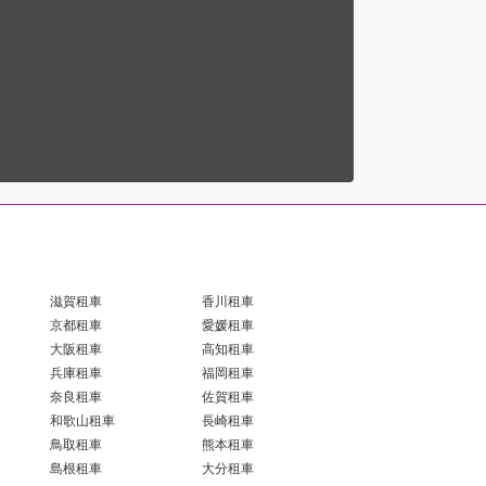
滋賀租車
香川租車
京都租車
愛媛租車
大阪租車
高知租車
兵庫租車
福岡租車
奈良租車
佐賀租車
和歌山租車
長崎租車
鳥取租車
熊本租車
島根租車
大分租車