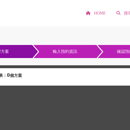
HOME
搜
擇方案
輸入預約資訊
確認預
0
果：
個方案