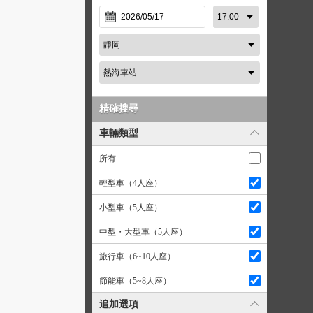
精確搜尋
車輛類型
所有
輕型車（4人座）
小型車（5人座）
中型・大型車（5人座）
旅行車（6~10人座）
節能車（5~8人座）
追加選項