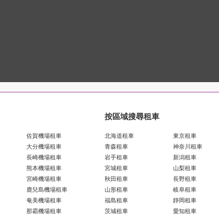
按區域搜尋租車
佐賀機場租車
北海道租車
東京租車
大分機場租車
青森租車
神奈川租車
長崎機場租車
岩手租車
新潟租車
熊本機場租車
宮城租車
山梨租車
宮崎機場租車
秋田租車
長野租車
鹿兒島機場租車
山形租車
岐阜租車
奄美機場租車
福島租車
靜岡租車
那霸機場租車
茨城租車
愛知租車