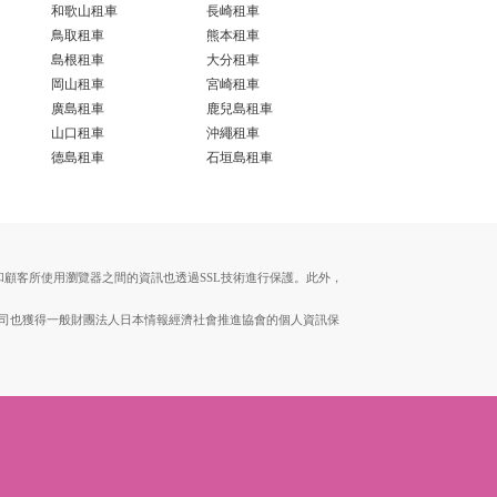
和歌山租車
長崎租車
鳥取租車
熊本租車
島根租車
大分租車
岡山租車
宮崎租車
廣島租車
鹿兒島租車
山口租車
沖繩租車
德島租車
石垣島租車
伺服器和顧客所使用瀏覽器之間的資訊也透過SSL技術進行保護。此外，
。本公司也獲得一般財團法人日本情報經濟社會推進協會的個人資訊保