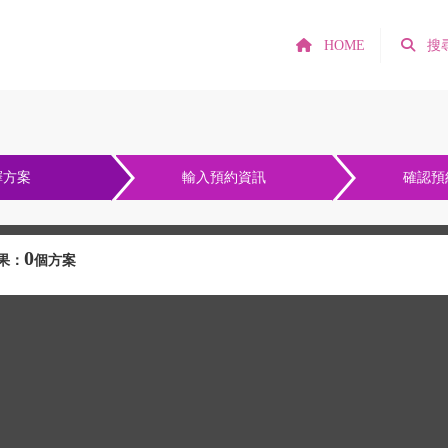
HOME
搜
擇方案
輸入預約資訊
確認預
0
果：
個方案