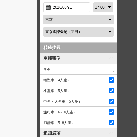
精確搜尋
車輛類型
所有
輕型車（4人座）
小型車（5人座）
中型・大型車（5人座）
旅行車（6~10人座）
節能車（5~8人座）
追加選項