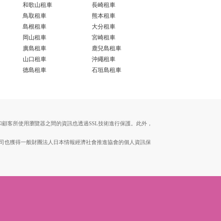
和歌山租車
長崎租車
鳥取租車
熊本租車
島根租車
大分租車
岡山租車
宮崎租車
廣島租車
鹿兒島租車
山口租車
沖繩租車
德島租車
石垣島租車
伺服器和顧客所使用瀏覽器之間的資訊也透過SSL技術進行保護。此外，
。本公司也獲得一般財團法人日本情報經濟社會推進協會的個人資訊保