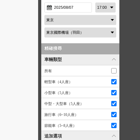
精確搜尋
車輛類型
所有
輕型車（4人座）
小型車（5人座）
中型・大型車（5人座）
旅行車（6~10人座）
節能車（5~8人座）
追加選項