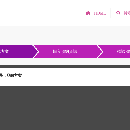
HOME
搜
擇方案
輸入預約資訊
確認預
0
果：
個方案