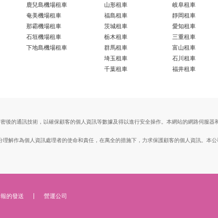
鹿兒島機場租車
山形租車
岐阜租車
奄美機場租車
福島租車
靜岡租車
那霸機場租車
茨城租車
愛知租車
石垣機場租車
栃木租車
三重租車
下地島機場租車
群馬租車
富山租車
埼玉租車
石川租車
千葉租車
福井租車
ts Layer）加密後的通訊技術，以確保顧客的個人資訊等數據及得以進行安全操作。本網站的網路
。
, Ltd.）充分理解作為個人資訊處理者的使命和責任，在萬全的措施下，力求保護顧客的個人資訊
子報的發送
營運公司