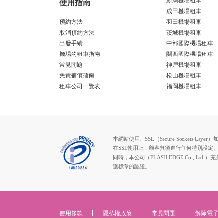
新潟機場租車
使用指南
成田機場租車
預約方法
羽田機場租車
取消預約方法
茨城機場租車
出發手續
中部國際機場租車
機場的租車指南
關西國際機場租車
常見問題
神戸機場租車
免責補償指南
松山機場租車
租車公司一覽表
福岡機場租車
本網站使用、SSL（Secure Socke
在SSL使用上，顧客無須進行任何特別設定
同時，本公司（FLASH EDGE Co.
護標章的認證。
使用條款
隱私權政策
常見問題
解除電