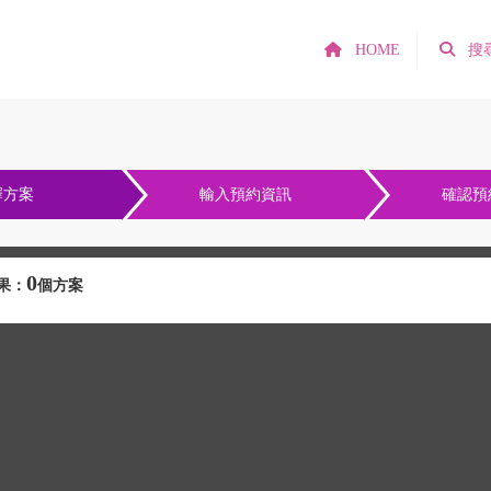
HOME
搜
擇方案
輸入預約資訊
確認預
0
果：
個方案