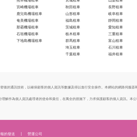
熊本機場租車
宮城租車
山梨租車
宮崎機場租車
秋田租車
長野租車
鹿兒島機場租車
山形租車
岐阜租車
奄美機場租車
福島租車
靜岡租車
那霸機場租車
茨城租車
愛知租車
石垣機場租車
栃木租車
三重租車
下地島機場租車
群馬租車
富山租車
埼玉租車
石川租車
千葉租車
福井租車
ts Layer）加密後的通訊技術，以確保顧客的個人資訊等數據及得以進行安全操作。本網站的網路
。
, Ltd.）充分理解作為個人資訊處理者的使命和責任，在萬全的措施下，力求保護顧客的個人資訊
子報的發送
營運公司