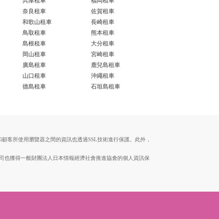
兵庫租車
福岡租車
奈良租車
佐賀租車
和歌山租車
長崎租車
鳥取租車
熊本租車
島根租車
大分租車
岡山租車
宮崎租車
廣島租車
鹿兒島租車
山口租車
沖繩租車
德島租車
石垣島租車
伺服器和顧客所使用瀏覽器之間的資訊也透過SSL技術進行保護。此外，
。本公司也獲得一般財團法人日本情報經濟社會推進協會的個人資訊保