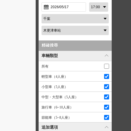
精確搜尋
車輛類型
所有
輕型車（4人座）
小型車（5人座）
中型・大型車（5人座）
旅行車（6~10人座）
節能車（5~8人座）
追加選項