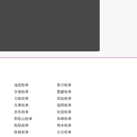
滋賀租車
香川租車
京都租車
愛媛租車
大阪租車
高知租車
兵庫租車
福岡租車
奈良租車
佐賀租車
和歌山租車
長崎租車
鳥取租車
熊本租車
島根租車
大分租車