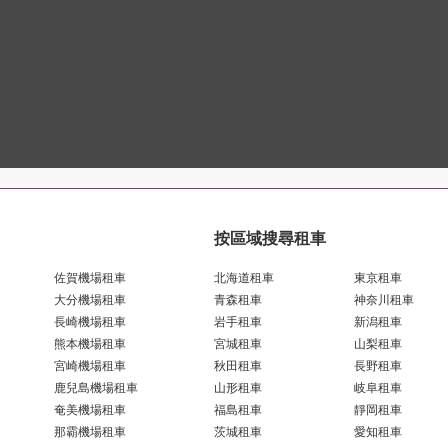
按區域搜尋租車
佐賀機場租車
北海道租車
東京租車
大分機場租車
青森租車
神奈川租車
長崎機場租車
岩手租車
新潟租車
熊本機場租車
宮城租車
山梨租車
宮崎機場租車
秋田租車
長野租車
鹿兒島機場租車
山形租車
岐阜租車
奄美機場租車
福島租車
靜岡租車
那霸機場租車
茨城租車
愛知租車