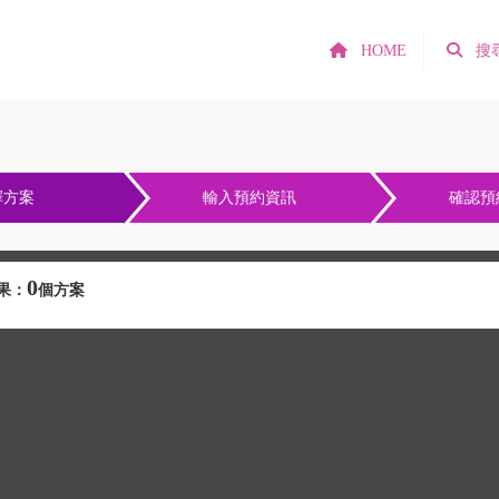
HOME
搜
擇方案
輸入預約資訊
確認預
0
果：
個方案