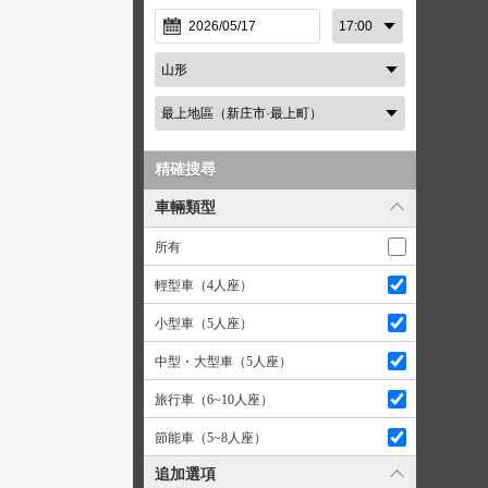
精確搜尋
車輛類型
所有
輕型車（4人座）
小型車（5人座）
中型・大型車（5人座）
旅行車（6~10人座）
節能車（5~8人座）
追加選項