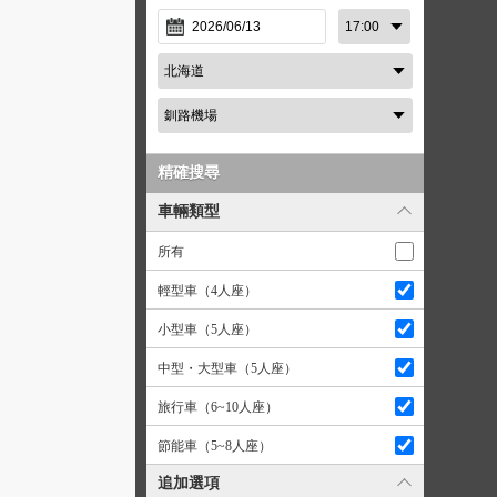
精確搜尋
車輛類型
所有
輕型車（4人座）
小型車（5人座）
中型・大型車（5人座）
旅行車（6~10人座）
節能車（5~8人座）
追加選項