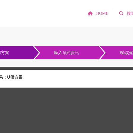
HOME
搜
擇方案
輸入預約資訊
確認預
0
果：
個方案