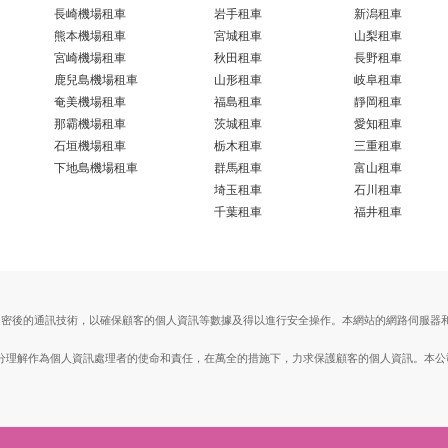
長崎機場租車
岩手租車
新潟租車
熊本機場租車
宮城租車
山梨租車
宮崎機場租車
秋田租車
長野租車
鹿兒島機場租車
山形租車
岐阜租車
奄美機場租車
福島租車
靜岡租車
那霸機場租車
茨城租車
愛知租車
石垣機場租車
栃木租車
三重租車
下地島機場租車
群馬租車
富山租車
埼玉租車
石川租車
千葉租車
福井租車
ts Layer）加密後的通訊技術，以確保顧客的個人資訊等數據及得以進行安全操作。本網站的網路
。
, Ltd.）充分理解作為個人資訊處理者的使命和責任，在萬全的措施下，力求保護顧客的個人資訊