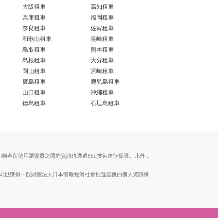
大阪租車
高知租車
兵庫租車
福岡租車
奈良租車
佐賀租車
和歌山租車
長崎租車
鳥取租車
熊本租車
島根租車
大分租車
岡山租車
宮崎租車
廣島租車
鹿兒島租車
山口租車
沖繩租車
德島租車
石垣島租車
伺服器和顧客所使用瀏覽器之間的資訊也透過SSL技術進行保護。此外，
。本公司也獲得一般財團法人日本情報經濟社會推進協會的個人資訊保