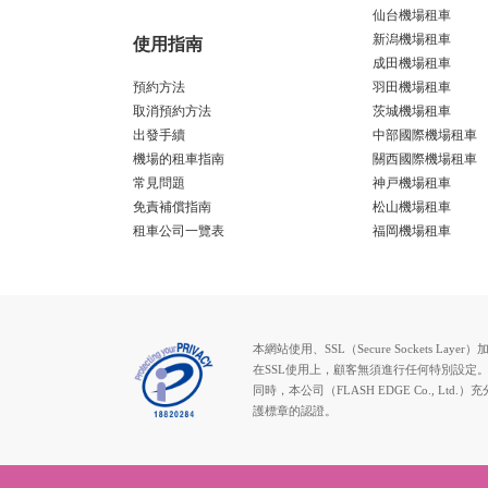
仙台機場租車
新潟機場租車
使用指南
成田機場租車
預約方法
羽田機場租車
取消預約方法
茨城機場租車
出發手續
中部國際機場租車
機場的租車指南
關西國際機場租車
常見問題
神戸機場租車
免責補償指南
松山機場租車
租車公司一覽表
福岡機場租車
本網站使用、SSL（Secure Socke
在SSL使用上，顧客無須進行任何特別設定
同時，本公司（FLASH EDGE Co.
護標章的認證。